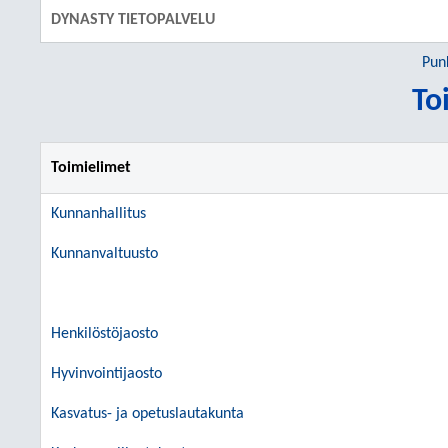
DYNASTY TIETOPALVELU
Pun
To
Toimielimet
Kunnanhallitus
Kunnanvaltuusto
Henkilöstöjaosto
Hyvinvointijaosto
Kasvatus- ja opetuslautakunta