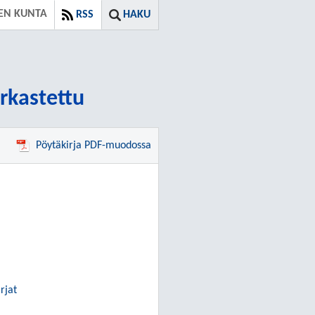
EN KUNTA
RSS
HAKU
arkastettu
Pöytäkirja PDF-muodossa
rjat