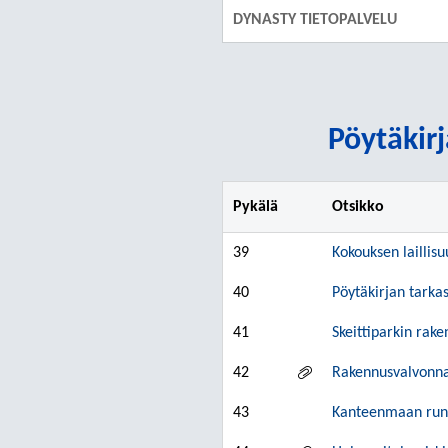
DYNASTY TIETOPALVELU
Pöytäkirj
Pykälä
Otsikko
39
Kokouksen laillisu
40
Pöytäkirjan tarkas
41
Skeittiparkin rak
42
Rakennusvalvonna
43
Kanteenmaan runko