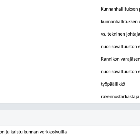
Kunnanhallituksen 
kunnanhallituksen 
vs. tekninen johtaj
nuorisovaltuuston 
Rannikon varajäse
nuorisovaltuuston 
työpäällikkö
rakennustarkastaja
n julkaistu kunnan verkkosivuilla