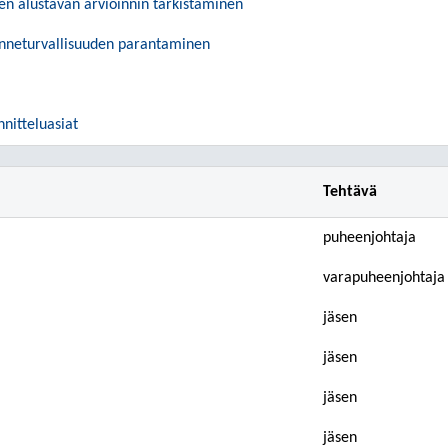
ien alustavan arvioinnin tarkistaminen
kenneturvallisuuden parantaminen
nnitteluasiat
Tehtävä
puheenjohtaja
varapuheenjohtaja
jäsen
jäsen
jäsen
jäsen