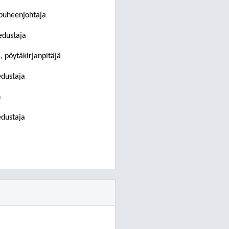
puheenjohtaja
edustaja
a, pöytäkirjanpitäjä
edustaja
n
edustaja