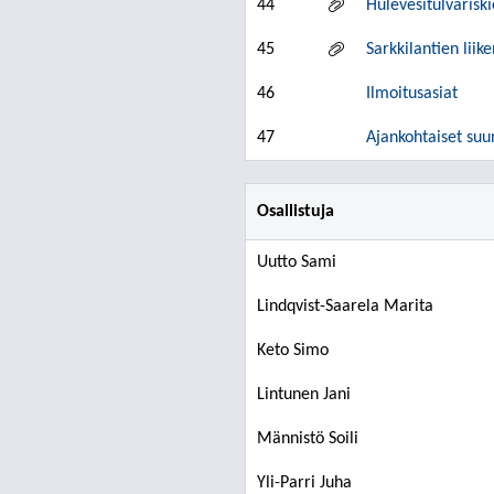
44
Hulevesitulvarisk
45
Sarkkilantien lii
46
Ilmoitusasiat
47
Ajankohtaiset suu
Osallistuja
Uutto Sami
Lindqvist-Saarela Marita
Keto Simo
Lintunen Jani
Männistö Soili
Yli-Parri Juha