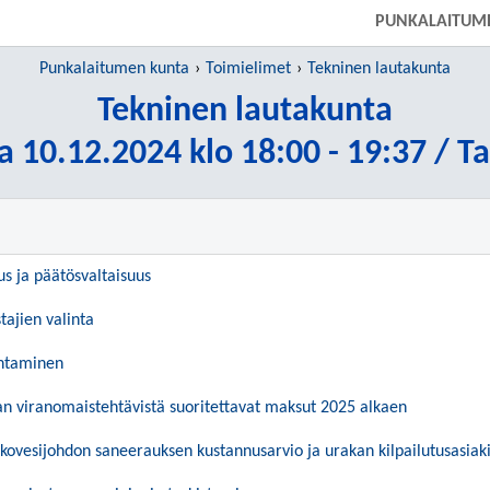
PUNKALAITUM
Punkalaitumen kunta
Toimielimet
Tekninen lautakunta
Tekninen lautakunta
a 10.12.2024 klo 18:00 - 19:37 / T
us ja päätösvaltaisuus
tajien valinta
entaminen
n viranomaistehtävistä suoritettavat maksut 2025 alkaen
vesijohdon saneerauksen kustannusarvio ja urakan kilpailutusasiaki