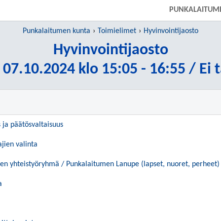
PUNKALAITUM
Punkalaitumen kunta
Toimielimet
Hyvinvointijaosto
Hyvinvointijaosto
 07.10.2024 klo 15:05 - 16:55 / Ei 
s ja päätösvaltaisuus
ajien valinta
en yhteistyöryhmä / Punkalaitumen Lanupe (lapset, nuoret, perheet)
a