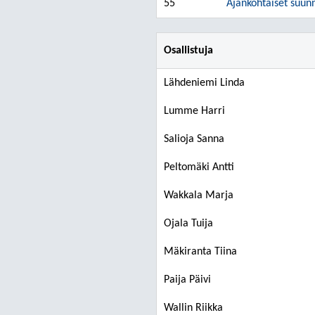
55
Ajankohtaiset suunn
Osallistuja
Lähdeniemi Linda
Lumme Harri
Salioja Sanna
Peltomäki Antti
Wakkala Marja
Ojala Tuija
Mäkiranta Tiina
Paija Päivi
Wallin Riikka