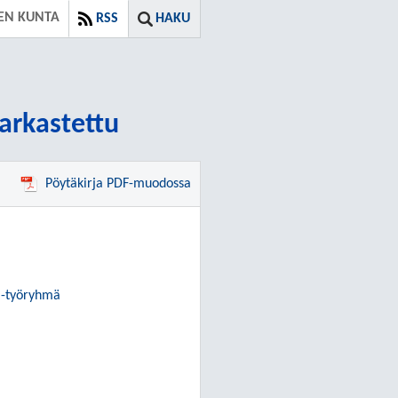
EN KUNTA
RSS
HAKU
tarkastettu
Pöytäkirja PDF-muodossa
 -työryhmä