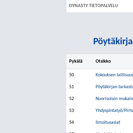
DYNASTY TIETOPALVELU
Pöytäkirja
Pykälä
Otsikko
50
Kokouksen laillisuu
51
Pöytäkirjan tarkast
52
Nuorisolain mukain
53
Yhdyspintatyö/Pirh
54
Ilmoitusasiat